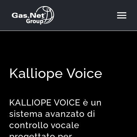
Salta
al
Tog
contenuto
Nav
CHI SIAMO
SOLUZIONI
Kalliope Voice
AREA CLIENTI
CONTATTI
KALLIOPE VOICE è un
sistema avanzato di
LAVORA CON NOI
controllo vocale
progettato per
STAFF AI