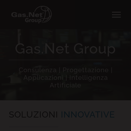
Salta
al
Tog
contenuto
Nav
CHI SIAMO
Gas.Net Group
SOLUZIONI
Consulenza | Progettazione |
AREA CLIENTI
Applicazioni | Intelligenza
Artificiale
CONTATTI
LAVORA CON NOI
SOLUZIONI
INNOVATIVE
STAFF AI