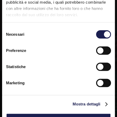
pubblicità e social media, i quali potrebbero combinarle
con altre informazioni che ha fornito loro o che hanno
PROGETTAZIONE &
raccolto dal suo utilizzo dei loro servizi.
SICUREZZA
Selezione
INFRASTRUTTURE IT
Necessari
del
consenso
Preferenze
Statistiche
Marketing
APPLICAZIONI SOFTWARE
Mostra dettagli