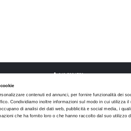
049 5384759
 cookie
rsonalizzare contenuti ed annunci, per fornire funzionalità dei so
ffico. Condividiamo inoltre informazioni sul modo in cui utilizza il 
 occupano di analisi dei dati web, pubblicità e social media, i qual
Gas.Net Engineering s.r.l. – Via Roma, 1 35020 Tribano (PD)
azioni che ha fornito loro o che hanno raccolto dal suo utilizzo d
Tel. 049 5384759 – P.Iva e Cod. Fiscale: 05735570284
Azienda Certificata ISO 9001 e ISO/IEC 27001