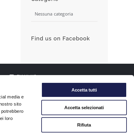
Nessuna categoria
Find us on Facebook
EMAIL US
Accetta tutti
cial media e
nostro sito
Accetta selezionati
i potrebbero
ei loro
Rifiuta