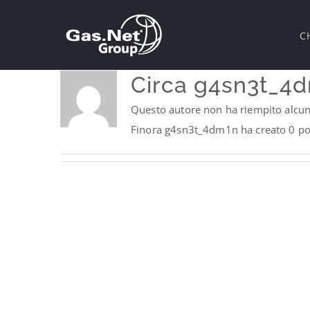
Salta
al
C
contenuto
Circa
g4sn3t_4
Questo autore non ha riempito alcun 
Finora g4sn3t_4dm1n ha creato 0 pos