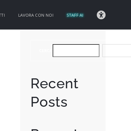
TI
LAVORA CON NOI
STAFF AI
CERCA
CERCA
Recent
Posts