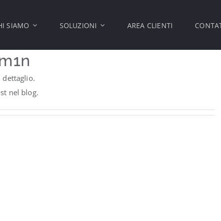
HI SIAMO
SOLUZIONI
AREA CLIENTI
CONTAT
dm1n
dettaglio.
t nel blog.